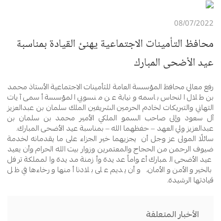
08/07/2022
محافظ التأمينات الاجتماعية يهنئ القيادة بمناسبة
عيد الأضحى المبارك
رفع معالي محافظ المؤسسة العامة للتأمينات الاجتماعية الأستاذ محمد
بن طلال النحاس باسمه ونيابة عن منسوبي المؤسسة أسمى آيات
التهاني والتبريكات لخادم الحرمين الشريفين الملك سلمان بن عبدالعزيز
آل سعود وإلى صاحب السمو الملكي الأمير محمد بن سلمان بن
عبدالعزيز ولي العهد – حفظهما الله – بمناسبة عيد الأضحى المبارك.
سائلًا المولى عز وجل أن يجزيهما خير الجزاء على ما يقدمانه لخدمة
ضيوف الرحمن من الحجاج والمعتمرين وزوار بيت الله الحرام وأن يعيد
عيد الأضحى المبارك أعواماً عديدة وأزمنة مديدة والمملكة ترفل
بالخير والأمن والأمان، وأن يديم على بلادنا أمنها ورخاءها في ظل
قيادتها الرشيدة.
الأخبار المتعلقة