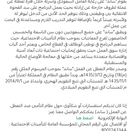
يقوم "ساند" على رعاية العامل السعودي وأسرته خلال فترة تعطله عن
عمله لظروف خارجة عن إرادته بحيث يعمل البرنامج على سد الفجوة
الانتقالية بين وظيفتين وذلك بتوفير الحد الأدنى من الدخل ليوفر له
ولأسرته عيشاً كريماً بالإضافة لتوفير التدريب اللازم ومساعدته في البحث
عن عمل آخر.
ويطبق "ساند" على جميع السعوديين دون سن التاسعة والخمسين
الخاضعون لفرع المعاشات بموجب نظام التأمينات الاجتماعية، حيث
يساهم البرنامج في توطين الوظائف في القطاع الخاص، ويعتبر أحد آليات
إدارة سوق العمل حيث يحقق إيجابيات اجتماعية ذات أبعاد أمنية
واقتصادية متعددة يساعد من خلالها في معالجة الأوضاع الحالية
والمستقبلية.
وصدر نظام التعطل عن العمل "ساند" بموجب المرسوم الملكي رقم
(م/18) وتاريخ 1435/3/12هـ، وبدأ تطبيق النظام في المملكة اعتباراً من
1435/11/1 هـ للمنشآت التي تتبع التقويم الهجري، وابتداءً من 2014/9/1
م للمنشآت التي تتبع التقويم الميلادي.
إذا كان لديكم استفسارات أو شكأوى حول نظام التأمين ضد التعطل
عن العمل ( ساند) يمكنكم التواصل معنا عبر:
البوابة الإلكترونية
اضغط هنا
أو الاتصال على الرقم المجاني للمؤسسة العامة للتأمينات الاجتماعية :
8001243344