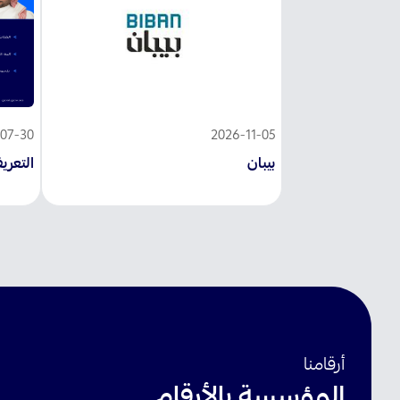
07-30
2026-11-05
بيبان
التعري
أرقامنا
المؤسسة بالأرقام