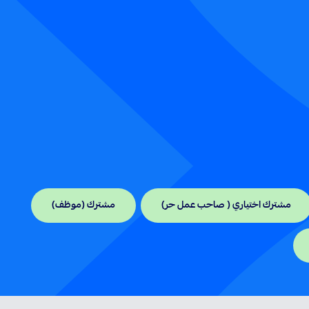
مشترك اختياري ( صاحب عمل حر)
مشترك (موظف)