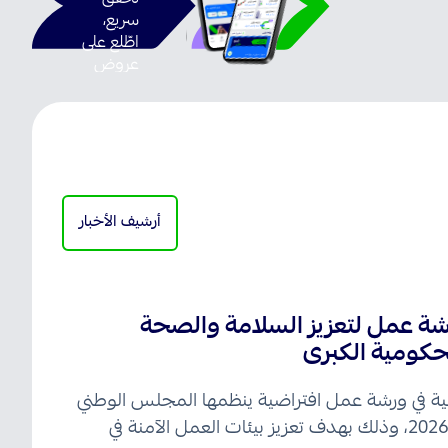
سريع،
اطّلع على
عروض
تقدير، قم
بإدارة
مساهماتك،
والمزيد
في تطبيق
تأميناتي
الجديد!
أرشيف الأخبار
رشة عمل لتعزيز السلامة والصحة
لحكومية الكبرى
عية في ورشة عمل افتراضية ينظمها المجلس الوطني
للسلامة والصحة المهنية يوم 4 أغسطس 2026، وذلك بهدف تعزيز بيئات العمل الآمنة في