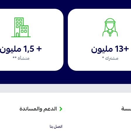
+13 مليون
+ 1,5 مليون
مشترك *
منشأة **
سسة
الدعم والمساندة
اتصل بنا