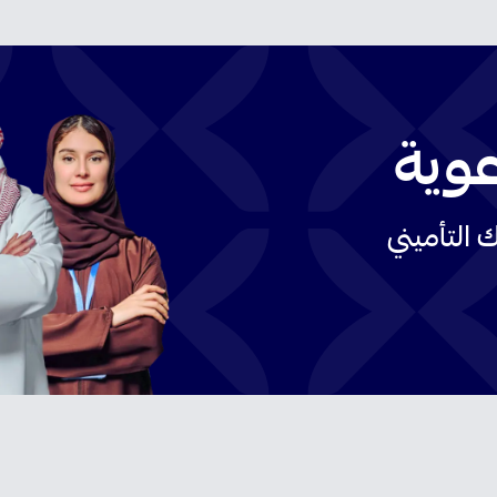
عوية
 التأميني